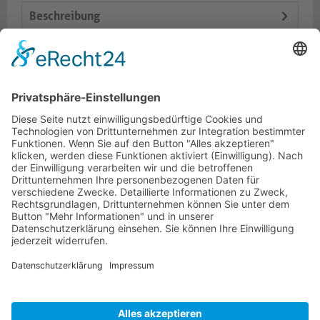
Beschreibung
Logistik
Spezifikationen
Dokumente
HOTLINE
PURELINK.DE
MARKEN