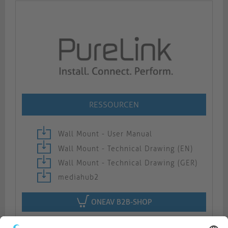
RESSOURCEN
Wall Mount - User Manual
Wall Mount - Technical Drawing (EN)
Wall Mount - Technical Drawing (GER)
mediahub2
ONEAV B2B-SHOP