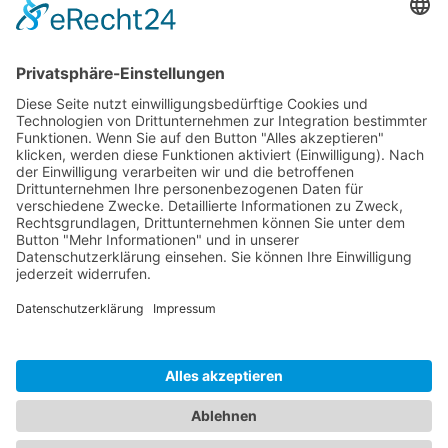
Beschreibung
Logistik
Dokumente
HOTLINE
PURELINK.DE
MARKEN
KONTAKT