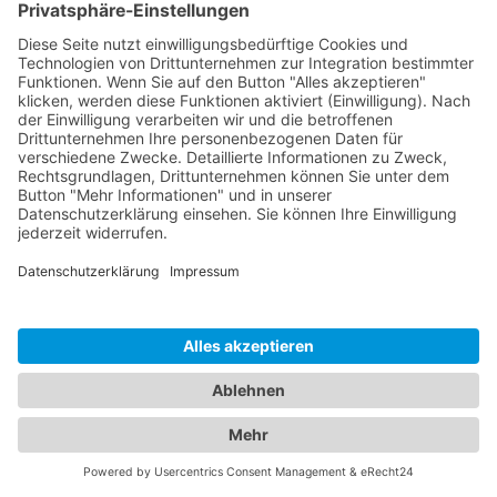
mediahub2 | 7-Slot-Gehäuse, schwarz
M2-ENC07-1860
Freistehendes 7-Slot Gehäuse
Vorkonfiguriert mit zwei DE/EU-
Wechselstromsteckdosen, einem 65-W-PD-Modul und
einer Blindabdeckung