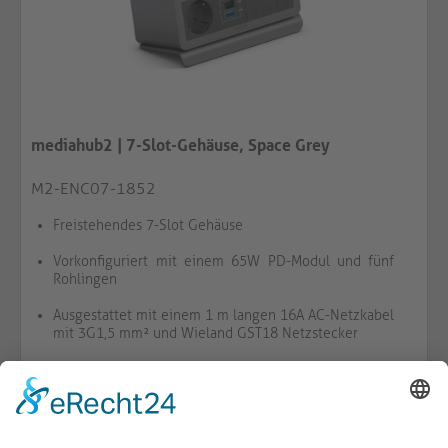
mediahub2 | 7-Slot-Gehäuse, Space Grey
M2-ENC07-1852
Freistehendes 7-Slot Gehäuse
Vorkonfiguriert mit einem 65W PD-Modul und fünf
Rohlingen
Ausgestattet mit einem 1 m langen 16A AC-Netzkabel
mit 3G1,5 mm² und Wieland GST18 Netzstecker