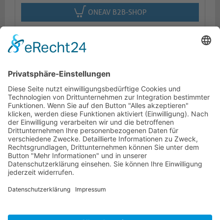
ONEAV B2B-SHOP
Beschreibung
Logistik
Dokumente
HOTLINE
PURELINK.DE
MARKEN