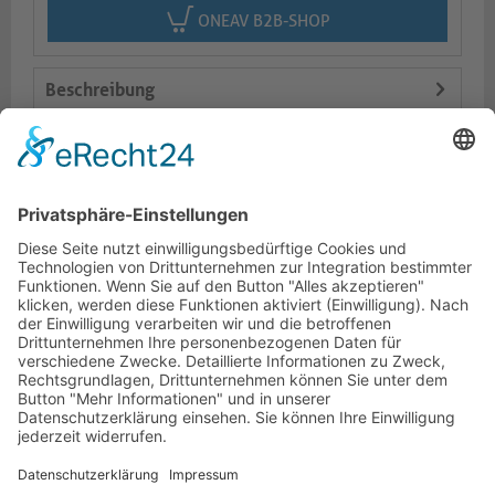
ONEAV B2B-SHOP
Beschreibung
Logistik
Varianten
Dokumente
HOTLINE
PURELINK.DE