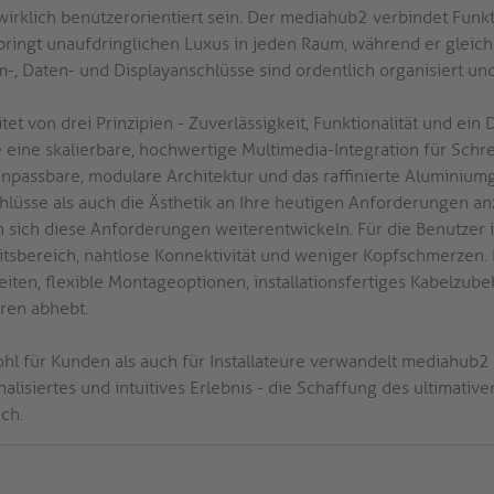
wirklich benutzerorientiert sein. Der mediahub2 verbindet Funkt
bringt unaufdringlichen Luxus in jeden Raum, während er gleichz
m-, Daten- und Displayanschlüsse sind ordentlich organisiert un
tet von drei Prinzipien - Zuverlässigkeit, Funktionalität und ei
e eine skalierbare, hochwertige Multimedia-Integration für Sc
anpassbare, modulare Architektur und das raffinierte Aluminiu
hlüsse als auch die Ästhetik an Ihre heutigen Anforderungen an
 sich diese Anforderungen weiterentwickeln. Für die Benutzer is
tsbereich, nahtlose Konnektivität und weniger Kopfschmerzen. Für
eiten, flexible Montageoptionen, installationsfertiges Kabelzub
ren abhebt.
hl für Kunden als auch für Installateure verwandelt mediahub2 
nalisiertes und intuitives Erlebnis - die Schaffung des ultimati
ch.