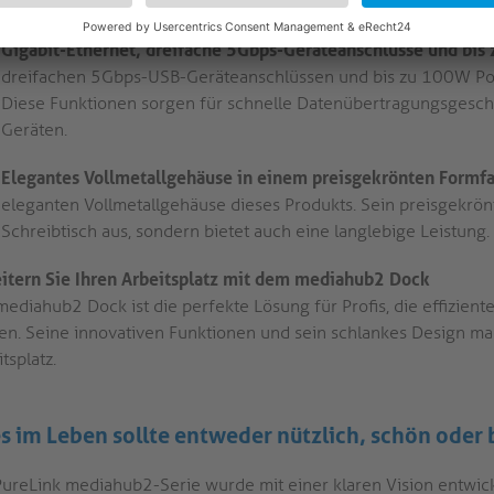
für einen einzelnen 8K/5K-Ausgang oder zwei 4K-Bildschirmau
Gigabit-Ethernet, dreifache 5Gbps-Geräteanschlüsse und bis
dreifachen 5Gbps-USB-Geräteanschlüssen und bis zu 100W Pow
Diese Funktionen sorgen für schnelle Datenübertragungsgeschw
Geräten.
Elegantes Vollmetallgehäuse in einem preisgekrönten Formfa
eleganten Vollmetallgehäuse dieses Produkts. Sein preisgekrönt
Schreibtisch aus, sondern bietet auch eine langlebige Leistung.
itern Sie Ihren Arbeitsplatz mit dem mediahub2 Dock
mediahub2 Dock ist die perfekte Lösung für Profis, die effizient
en. Seine innovativen Funktionen und sein schlankes Design m
tsplatz.
es im Leben sollte entweder nützlich, schön oder b
PureLink mediahub2-Serie wurde mit einer klaren Vision entwick