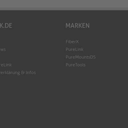
K.DE
MARKEN
FiberX
ews
PureLink
PureMountsDS
reLink
PureTools
erklärung & Infos