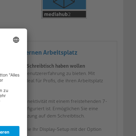
 den modernen Arbeitsplatz
h auf Ihrem Schreibtisch haben wollen
 stilvolle Benutzererfahrung zu bieten. Mit
 Produkt ideal für Profis, die ihren Arbeitsplatz
lemlose Konnektivität mit einem freistehenden 7-
dul vorkonfiguriert ist. Ermöglichen Sie eine
ffiziente Nutzung auf dem Schreibtisch.
nge:
Passen Sie Ihr Display-Setup mit der Option