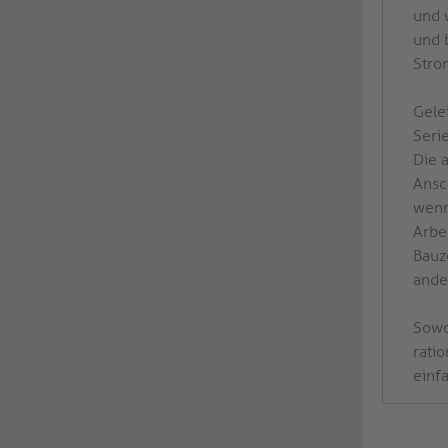
und 
und 
Stro
Gelei
Seri
Die 
Ansc
wenn
Arbei
Bauz
ande
Sowo
ratio
einfa