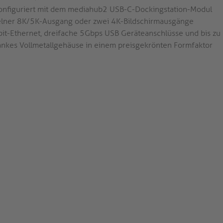
onfiguriert mit dem mediahub2 USB-C-Dockingstation-Modul
elner 8K/5K-Ausgang oder zwei 4K-Bildschirmausgänge
bit-Ethernet, dreifache 5Gbps USB Geräteanschlüsse und bis z
ankes Vollmetallgehäuse in einem preisgekrönten Formfaktor