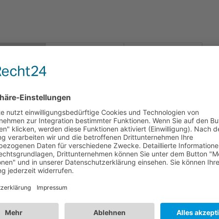
LOGISTIK
VARIANTEN
HREIBUNG
iahub2 Dock - Eine Designer-Docking-Lösung für
ahub2 Dock USB-C Docking Station: Das Dock, das Sie wirklic
mediahub2 Dock wurde entwickelt, um eine nahtlose und dennoch
en innovativen Funktionen und seinem schlanken Design ist dieses
erten wollen.
mediahub2 USB-C Docking Station Module:
Genießen Sie prob
Slot-Gehäuse, das mit dem mediahub2 USB-C Docking Station Mo
einfache Verbindung zu allen Geräten und sorgen Sie für eine e
Ein einzelner 8K/5K-Ausgang oder zwei 4K-Bildschirmausgä