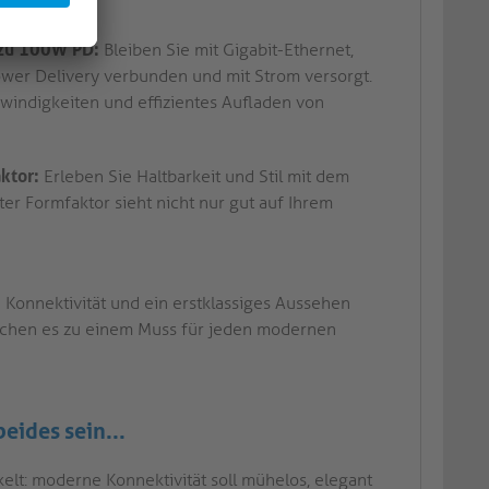
sgänge an.
 zu 100W PD:
Bleiben Sie mit Gigabit-Ethernet,
er Delivery verbunden und mit Strom versorgt.
indigkeiten und effizientes Aufladen von
ktor:
Erleben Sie Haltbarkeit und Stil mit dem
er Formfaktor sieht nicht nur gut auf Ihrem
e Konnektivität und ein erstklassiges Aussehen
achen es zu einem Muss für jeden modernen
eides sein...
elt: moderne Konnektivität soll mühelos, elegant