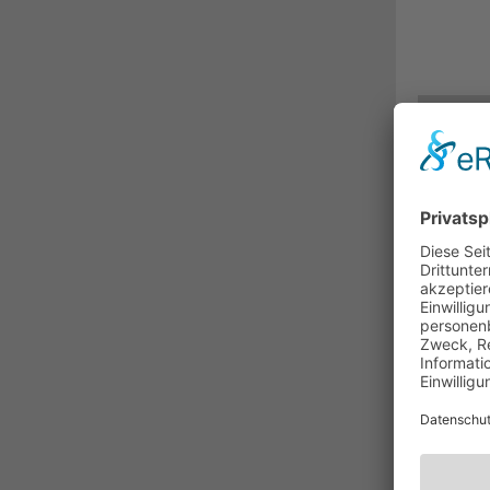
BESC
med
medi
Das 
sein
aufw