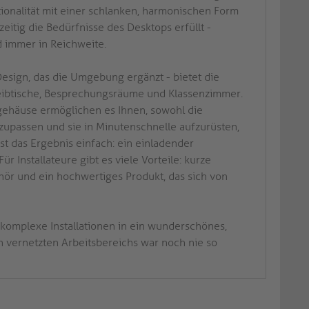
ionalität mit einer schlanken, harmonischen Form
eitig die Bedürfnisse des Desktops erfüllt -
d immer in Reichweite.
n Design, das die Umgebung ergänzt - bietet die
hreibtische, Besprechungsräume und Klassenzimmer.
mgehäuse ermöglichen es Ihnen, sowohl die
zupassen und sie in Minutenschnelle aufzurüsten,
t das Ergebnis einfach: ein einladender
 Installateure gibt es viele Vorteile: kurze
ehör und ein hochwertiges Produkt, das sich von
komplexe Installationen in ein wunderschönes,
ven vernetzten Arbeitsbereichs war noch nie so