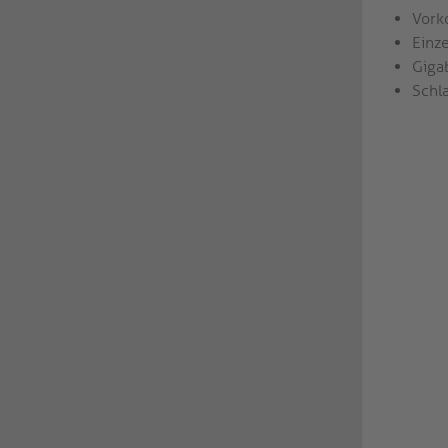
Vork
Einz
Giga
Schl