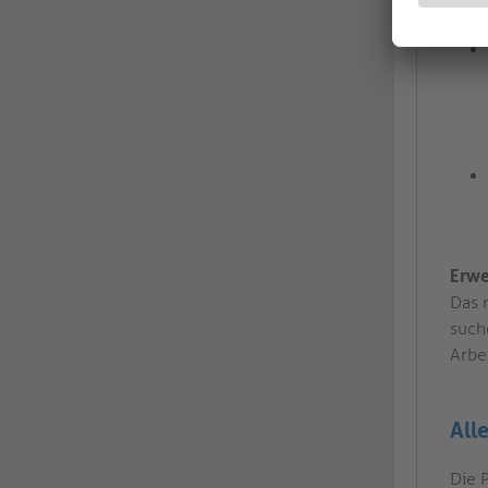
Erwe
Das 
such
Arbei
All
Die 