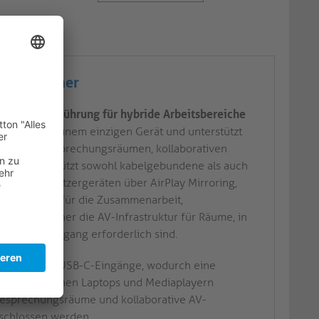
ion Switcher
e AV-Signalführung für hybride Arbeitsbereiche
sgänge in einem einzigen Gerät und unterstützt
ührung in Besprechungsräumen, kollaborativen
räts unterstützt sowohl kabelgebundene als auch
ion von Benutzergeräten über AirPlay Mirroring,
n Funktionen für die Zusammenarbeit,
eser Switcher die AV-Infrastruktur für Räume, in
 Netzwerkzugang erforderlich sind.
4 HDMI- und USB-C-Eingänge, wodurch eine
ität mit modernen Laptops und Mediaplayern
e Besprechungsräume und kollaborative AV-
schlossen werden.