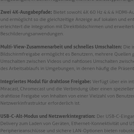
Zwei 4K-Ausgabepfade:
Bietet sowohl 4K 60 Hz 4:4:4 HDMI-A
und ermöglicht so die gleichzeitige Anzeige auf lokalen und en
erleichtert die Integration mit Direktbildschirmen und erweit
Beschilderungsanwendungen.
Multi-View-Zusammenarbeit und schnelles Umschalten:
Die i
Bildschirmfreigabe ermöglicht es Benutzern, mehrere Quellen g
Umschalten zwischen Videos und nahtloses Umschalten zwische
des Arbeitsablaufs in Umgebungen, in denen häufig die Präsen
Integriertes Modul für drahtlose Freigabe:
Verfügt über ein int
Miracast, Chromecast und die Verbindung über einen speziellen
drahtlose Freigabe von Inhalten von einer Vielzahl von Benutze
Netzwerkinfrastruktur erforderlich ist.
USB-C-Alt-Modus und Netzwerkintegration:
Der USB-C-Eingan
Delivery zum Laden von Geräten, Ethernet-Konnektivität und U
Peripherieanschlüsse und sichere LAN-Optionen bieten robuste