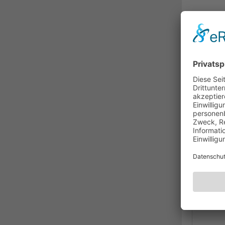
BESC
Vue
VL-B
Der 
HDMI
Arbe
kabe
Mira
Netz
dene