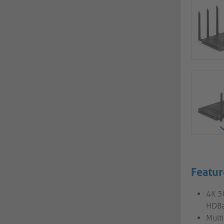
Featur
4K 3
HDBa
Mult