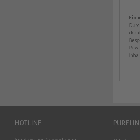
Einh
Durc
drah
Besp
Powe
Inhal
HOTLINE
PURELIN
Beratung und Support unter: