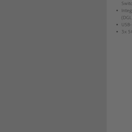
Swit
Integ
(DGL
USB-
3x 5G