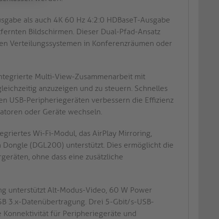
usgabe als auch 4K 60 Hz 4:2:0 HDBaseT-Ausgabe
tfernten Bildschirmen. Dieser Dual-Pfad-Ansatz
erten Verteilungssystemen in Konferenzräumen oder
ntegrierte Multi-View-Zusammenarbeit mit
leichzeitig anzuzeigen und zu steuern. Schnelles
n USB-Peripheriegeräten verbessern die Effizienz
tatoren oder Geräte wechseln.
egriertes Wi-Fi-Modul, das AirPlay Mirroring,
 Dongle (DGL200) unterstützt. Dies ermöglicht die
rgeräten, ohne dass eine zusätzliche
g unterstützt Alt-Modus-Video, 60 W Power
SB 3.x-Datenübertragung. Drei 5-Gbit/s-USB-
 Konnektivität für Peripheriegeräte und