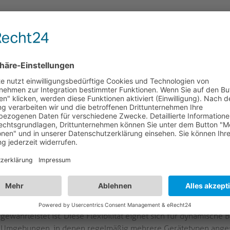
LOGISTIK
VARIANTEN
HREIBUNG
logic – BYOD Multi-View / Multi-Device Presentat
YOD200 – Multi-Input-4K-Collaboration-Switcher: Einheitlich
VL-BYOD200 integriert mehrere hochauflösende AV-Ein- und Au
-, USB-C- und HDBaseT-Konnektivität für eine flexible Signalf
itsbereichen und hybriden Umgebungen. Die Architektur des Ge
llose Präsentationsabläufe und ermöglicht die nahtlose Integrat
cast, Chromecast und einen dedizierten Dongle. Mit integrierte
werkverwaltungsoptionen und USB-C Power Delivery optimiert di
n schnelles Umschalten, das Aufladen von Geräten und sicherer
Umfassende 4K-Eingangsoptionen:
Unterstützt 4K 30 Hz 4:4:
Vielzahl von Quellgeräten unterstützt wird und die Kompatibil
gewährleistet ist. Diese Flexibilität eignet sich für dynamisch
Umgebungen, in denen regelmäßig mehrere Gerätetypen ange