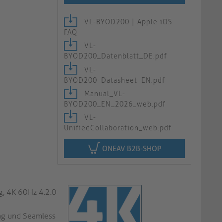
VL-BYOD200 | Apple iOS
FAQ
VL-
BYOD200_Datenblatt_DE.pdf
VL-
BYOD200_Datasheet_EN.pdf
Manual_VL-
BYOD200_EN_2026_web.pdf
VL-
UnifiedCollaboration_web.pdf
ONEAV B2B-SHOP
, 4K 60Hz 4:2:0
ung und Seamless