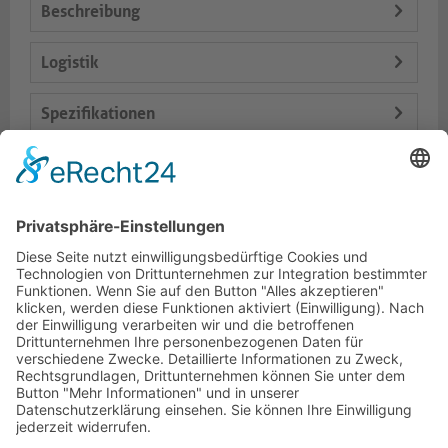
Beschreibung
Logistik
Spezifikationen
Lieferumfang
Varianten
Dokumente
HOTLINE