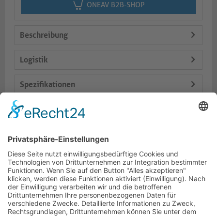
ONEAV B2B-SHOP
Beschreibung
Logistik
Spezifikationen
Lieferumfang
Varianten
Dokumente