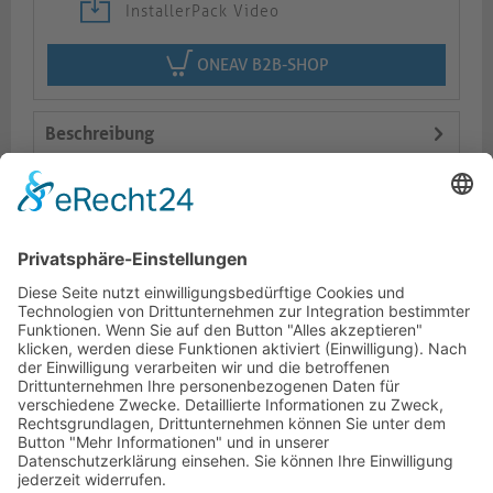
InstallerPack Video
ONEAV B2B-SHOP
Beschreibung
Logistik
Varianten
Dokumente
HOTLINE