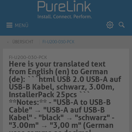
MENÜ
ÜBERSICHT
FI-U200-030-PCK
FI-U200-030-PCK
Here is your translated text
from English (en) to German
(de): ```html USB 2.0 USB-A auf
USB-B Kabel, schwarz, 3.00m,
InstallerPack 25pcs ```
**Notes:** - "USB-A to USB-B
Cable" → "USB-A auf USB-B
Kabel" - "black" → "schwarz" -
"3.00m" → "3,00 m" (German