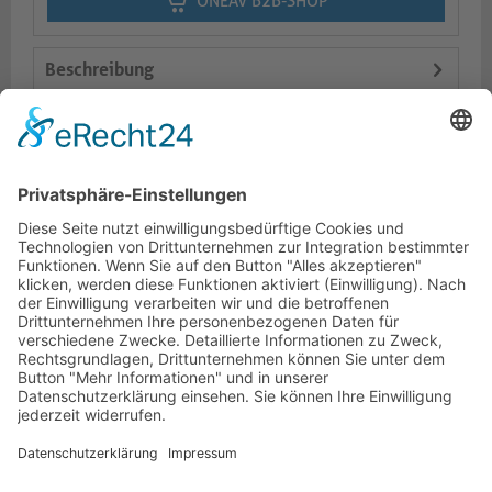
ONEAV B2B-SHOP
Beschreibung
Logistik
Varianten
Dokumente
HOTLINE
PURELINK.DE