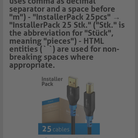
uses comma as decimal
separator and a space before
"m") - "InstallerPack 25pcs" →
"InstallerPack 25 Stk." ("Stk." is
the abbreviation for "Stück",
meaning "pieces") - HTML
entities (` `) are used for non-
breaking spaces where
appropriate.