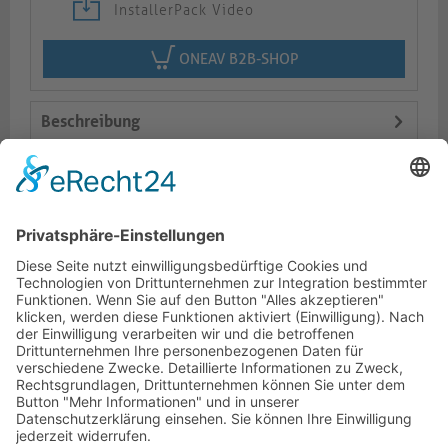
InstallerPack Video
ONEAV B2B-SHOP
Beschreibung
Logistik
Varianten
Dokumente
HOTLINE