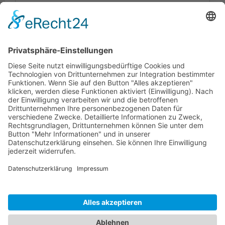
Logistik
Varianten
Dokumente
HOTLINE
PURELINK.DE
MARKEN