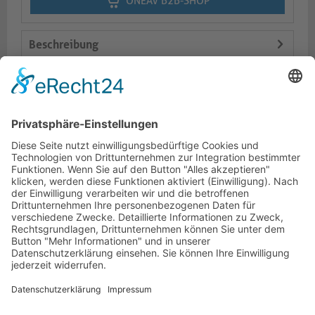
ONEAV B2B-SHOP
Beschreibung
Logistik
Varianten
Dokumente
HOTLINE
PURELINK.DE