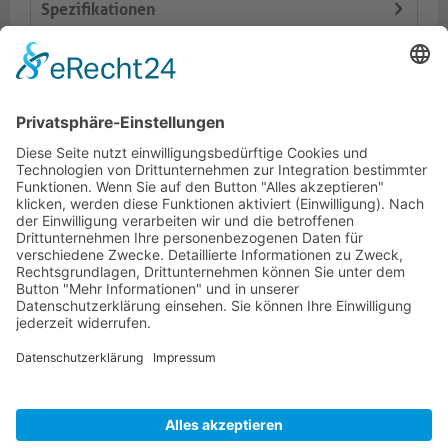
Spezifikationen
Lieferumfang
Varianten
Dokumente
HOTLINE
PURELINK.DE
MARKEN