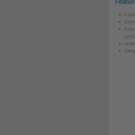
Featur
Cat.
Ultr
RJ45
verf
Leit
Halo