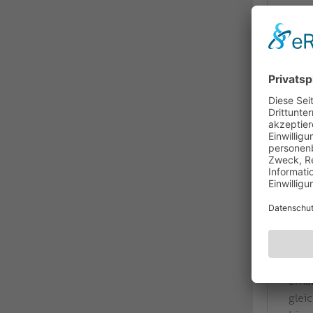
Über
Erha
glei