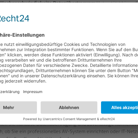
Hochgeschwindigkeits-Datenübertragung:
Unterstützt bis zu
ermöglicht blitzschnelle Datenübertragungsgeschwindigkeiten.
oder große Dateien übertragen, dieses Kabel bietet optimale Le
Kompaktes und flexibles Design:
Das ultraflexible und kompak
zu einem Kinderspiel. Mit einer RJ45-Stecker-zu-RJ45-Stecker-
Räume und komplexe Installationen geeignet.
Premium-Kupferleiter:
Hochreine Kupferleiter mit einem Durc
Signalübertragung und minimale Störungen.
Halogenfreier Mantel:
Der TPE-Mantel ist halogenfrei und somi
Dieser Mantel bietet Schutz vor Feuer und sorgt dafür, dass das 
Power over Ethernet:
Mit POE++ bis zu 100W Übertragung biet
und leistungsstärksten PoE-Standard.
legene Konnektivität mit dem Cat.6a Ultra Flexible Patchkab
lten Sie nahtlose Datenübertragung und zuverlässige Konnektivi
ch, ob Sie ein professionelles AV-System einrichten oder IT-Netz