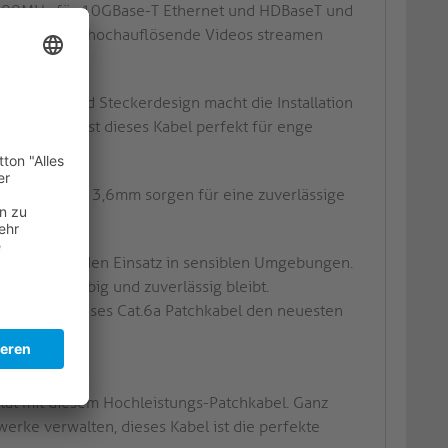
 500MHz für 10GBase-T Ethernet und HDBaseT und
 Egal, ob Sie hochauflösende Videos streamen
istung.
te Kabel- und Steckerdesign macht die Installation
Verbindung ist dieses Kabel perfekt für enge
hmesser von 3,6mm sorgen für eine zuverlässige
t sicher für den Einsatz in sensiblen Umgebungen.
Kabel langlebig und zuverlässig bleibt.
et Ihnen dieses Cat.6a Patchkabel den neuesten
el
tät mit diesem Hochleistungs-Patchkabel. Ganz
werke verwalten, dieses Kabel ist die perfekte