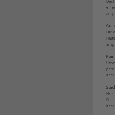
Dank
eine
ansp
Grap
Die 
Halt
ansp
Komp
Unse
prob
Kabe
Stec
FlexI
Funk
Kabe