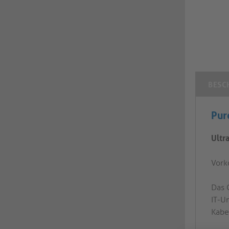
BESC
Pur
Ultr
Vork
Das 
IT-U
Kabe