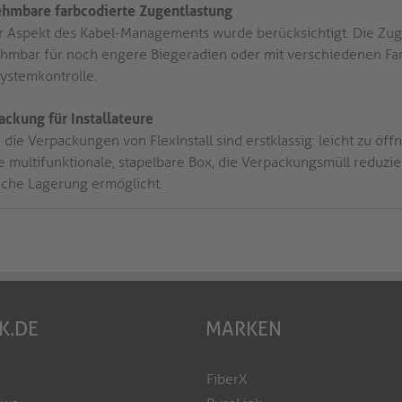
hmbare farbcodierte Zugentlastung
r Aspekt des Kabel-Managements wurde berücksichtigt. Die Zugen
hmbar für noch engere Biegeradien oder mit verschiedenen Fa
Systemkontrolle.
ackung für Installateure
die Verpackungen von FlexInstall sind erstklassig: leicht zu öff
ne multifunktionale, stapelbare Box, die Verpackungsmüll reduzi
ache Lagerung ermöglicht.
K.DE
MARKEN
FiberX