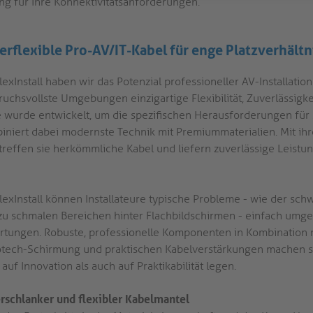
ng für Ihre Konnektivitätsanforderungen.
erflexible Pro-AV/IT-Kabel für enge Platzverhältn
lexInstall haben wir das Potenzial professioneller AV-Installation
ruchsvollste Umgebungen einzigartige Flexibilität, Zuverlässigke
e wurde entwickelt, um die spezifischen Herausforderungen für
iniert dabei modernste Technik mit Premiummaterialien. Mit ih
treffen sie herkömmliche Kabel und liefern zuverlässige Leistung
FlexInstall können Installateure typische Probleme - wie der s
zu schmalen Bereichen hinter Flachbildschirmen - einfach umgehe
rtungen. Robuste, professionelle Komponenten in Kombination mi
tech-Schirmung und praktischen Kabelverstärkungen machen sie
auf Innovation als auch auf Praktikabilität legen.
rschlanker und flexibler Kabelmantel