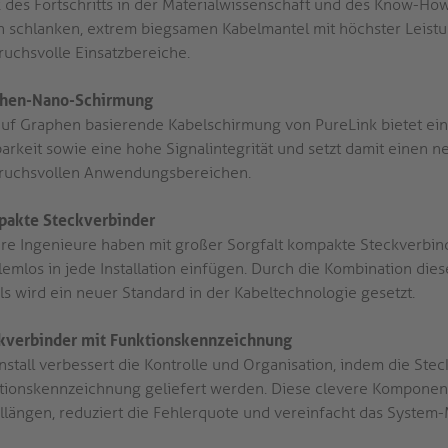
 des Fortschritts in der Materialwissenschaft und des Know-How
n schlanken, extrem biegsamen Kabelmantel mit höchster Leistun
ruchsvolle Einsatzbereiche.
hen-Nano-Schirmung
auf Graphen basierende Kabelschirmung von PureLink bietet ei
barkeit sowie eine hohe Signalintegrität und setzt damit einen n
ruchsvollen Anwendungsbereichen.
akte Steckverbinder
re Ingenieure haben mit großer Sorgfalt kompakte Steckverbind
lemlos in jede Installation einfügen. Durch die Kombination dies
ls wird ein neuer Standard in der Kabeltechnologie gesetzt.
kverbinder mit Funktionskennzeichnung
nstall verbessert die Kontrolle und Organisation, indem die Stec
tionskennzeichnung geliefert werden. Diese clevere Komponen
llängen, reduziert die Fehlerquote und vereinfacht das Syste