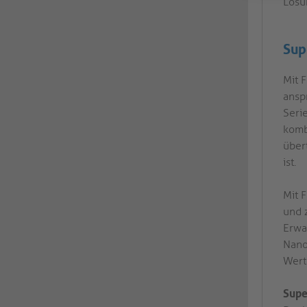
Lösu
Sup
Mit F
ansp
Seri
komb
über
ist.
Mit 
und 
Erwa
Nano
Wert 
Supe