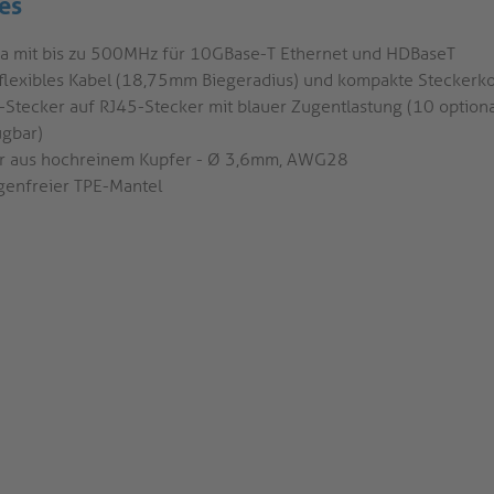
es
6a mit bis zu 500MHz für 10GBase-T Ethernet und HDBaseT
aflexibles Kabel (18,75mm Biegeradius) und kompakte Steckerko
-Stecker auf RJ45-Stecker mit blauer Zugentlastung (10 option
ügbar)
er aus hochreinem Kupfer - Ø 3,6mm, AWG28
genfreier TPE-Mantel