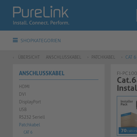
SHOPKATEGORIEN
ÜBERSICHT
ANSCHLUSSKABEL
PATCHKABEL
CAT 6
ANSCHLUSSKABEL
FI-PC10
Cat.6
Insta
HDMI
DVI
DisplayPort
USB
RS232 Seriell
Patchkabel
CAT 6