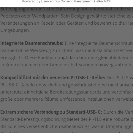
Einzigartiger abnehmbarer Sicherungsclip:
Der Sicherungsclip
Befestigung und einfache Entfernung und unterstützt so die sch
Podesten oder Wandplatten. Sein Design gewährleistet eine zu
Veränderungen an Kabeln oder Geräten und bewahrt so die Hard
Umgebungen.
Integrierte Daumenschraube:
Eine integrierte Daumenschraube
manuell ohne Werkzeug zu sichern, was die Installationszeit 
ermöglicht. Diese Funktion trägt dazu bei, eine gleichbleiben
in Kontrollräumen oder Gemeinschaftsräumen hinweg aufrecht
Kompatibilität mit der neuesten PI USB-C-Reihe:
Der PI-TLS w
PI USB-C-Kabeln entwickelt und gewährleistet eine mechanisch
unterstützt einheitliche Bereitstellungsstandards und vereinfa
große oder mehrere Räume umfassende Installationen verwalte
Extrem sichere Verbindung zu Standard-USB-C:
Durch die Ver
Standard-Befestigungsbohrung bietet der PI-TLS eine robuste B
Risiko eines versehentlichen Kabelauszugs, was in Umgebungen,