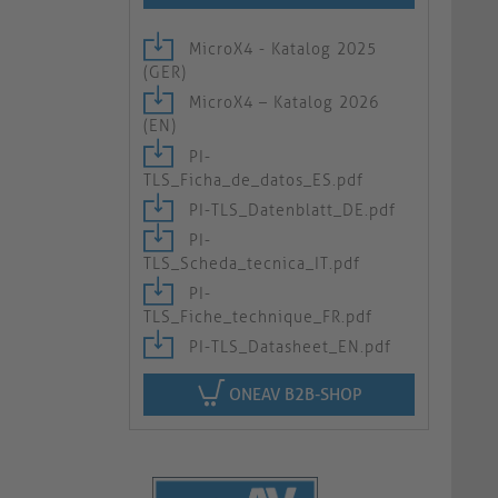
MicroX4 - Katalog 2025
(GER)
MicroX4 – Katalog 2026
(EN)
PI-
TLS_Ficha_de_datos_ES.pdf
PI-TLS_Datenblatt_DE.pdf
PI-
TLS_Scheda_tecnica_IT.pdf
PI-
TLS_Fiche_technique_FR.pdf
PI-TLS_Datasheet_EN.pdf
ONEAV B2B-SHOP