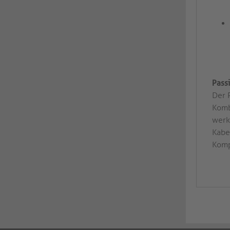
Pass
Der 
Komb
werk
Kabe
Komp