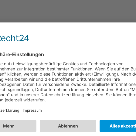
LOGISTIK
VARIANTEN
HREIBUNG
 erste abnehmbare Verriegelungsmechanismus fü
LS – Abnehmbarer Sicherungsclip: Sichere USB-C-Befestigung f
abnehmbare Sicherungsclip PI-TLS wurde für die Verwendung mi
unterstützt die sichere Integration in AV-Umgebungen wie Besp
age. Sein mechanisches Design umfasst eine mit dem Daumen be
dardmäßigen USB-C-Befestigungslöchern kompatibel, wodurch die 
r versehentlichen Trennung minimiert werden. Die passive Konstr
tronikkomponenten eingebaut werden müssen, wodurch die Signal
e von professionellen AV-Anwendungen gewährleistet bleibt. Di
rlässige Kabelbefestigung in festen und semipermanenten Instal