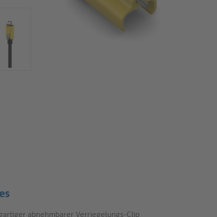
es
igartiger abnehmbarer Verriegelungs-Clip