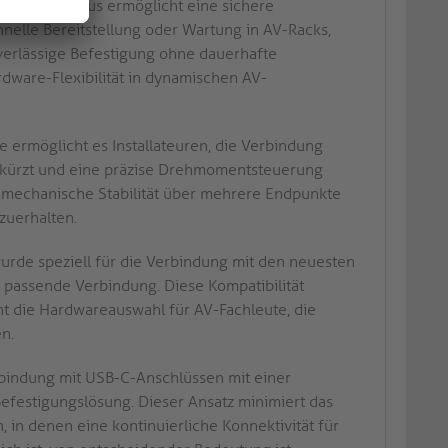
-Mechanismus ermöglicht eine sichere
nelle Bereitstellung oder Wartung in AV-Racks,
verlässige Befestigung ohne dauerhafte
ware-Flexibilität in dynamischen AV-
 ermöglicht es Installateuren, die Verbindung
verkürzt und eine präzise Drehmomentsteuerung
de mechanische Stabilität über mehrere Endpunkte
zuerhalten.
urde speziell für die Verbindung mit den neuesten
 passende Verbindung. Diese Kompatibilität
cht die Hardwareauswahl für AV-Fachleute, die
n.
bindung mit USB-C-Anschlüssen mit einer
efestigungslösung. Dieser Ansatz minimiert das
 in denen eine kontinuierliche Konnektivität für