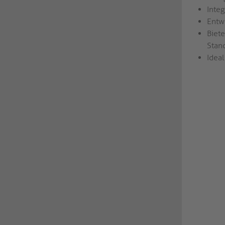
Inte
Entwi
Biet
Stan
Idea