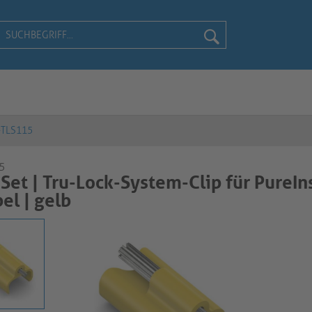
-TLS115
5
Set | Tru-Lock-System-Clip für PureIn
| gelb​​​​​​​