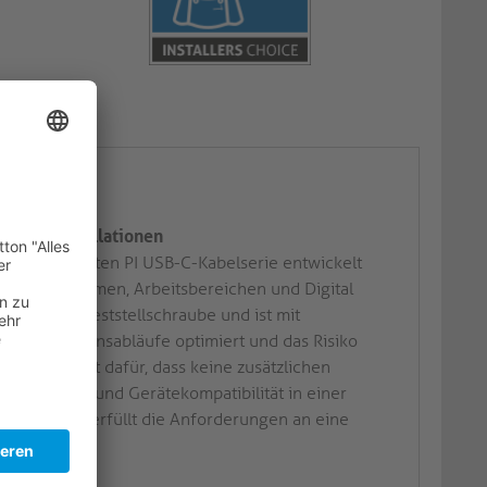
r USB-C
ür AV-Installationen
t der neuesten PI USB-C-Kabelserie entwickelt
rechungsräumen, Arbeitsbereichen und Digital
dienbare Feststellschraube und ist mit
Installationsabläufe optimiert und das Risiko
uktion sorgt dafür, dass keine zusätzlichen
integrität und Gerätekompatibilität in einer
ese Lösung erfüllt die Anforderungen an eine
lationen.