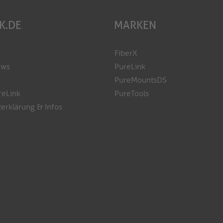
K.DE
MARKEN
FiberX
ews
PureLink
PureMountsDS
reLink
PureTools
erklärung & Infos