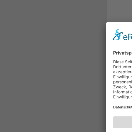
BESC
Der
PI-T
Der 
und 
Sign
stan
eine
Elek
Reih
zuve