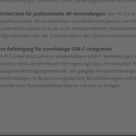
Beschilderungs-, Konferenz- oder Steuerungssysteme erforderli
Entwickelt für professionelle AV-Anwendungen:
Der PI-TLS e
professioneller AV-Installationen und bietet eine passive, vor
unterstützt sowohl feste als auch semipermanente Installationen 
Signalqualität oder die Zuverlässigkeit des Systems nicht beeint
ive Befestigung für zuverlässige USB-C-Integration
PI-TLS unterstützt sichere, wiederholbare USB-C-Verbindungen
ination eines abnehmbaren Verriegelungsclips mit manueller Bef
zeuglose Befestigungsmethode, die gängige Herausforderungen 
lverbindungen in Besprechungsräumen, Beschilderungen und Kont
lexität oder Kompatibilitätsprobleme mit sich zu bringen.