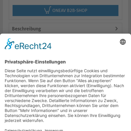
ONEAV B2B-SHOP
Beschreibung
Logistik
Varianten
Dokumente
HOTLINE
PURELINK.DE