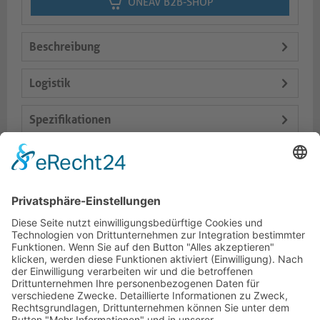
ONEAV B2B-SHOP
Beschreibung
Logistik
Spezifikationen
Lieferumfang
Varianten
Dokumente
HOTLINE