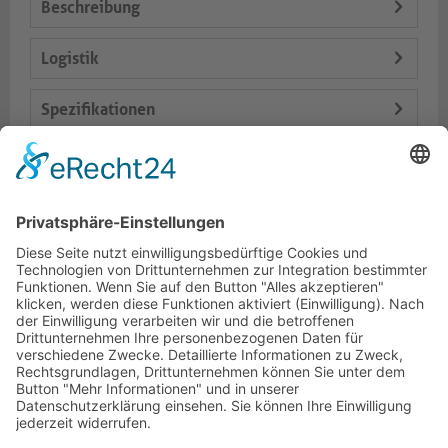
Beschreibung
Logistik
Spezifikationen
Lieferumfang
Varianten
Dokumente
HOTLINE
PURELINK.DE