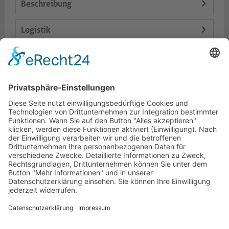
Beschreibung
Logistik
Spezifikationen
Lieferumfang
Dokumente
HOTLINE
PURELINK.DE