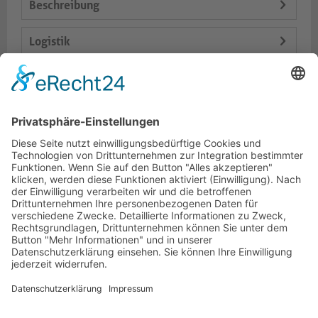
Beschreibung
Logistik
Spezifikationen
Lieferumfang
Dokumente
HOTLINE
PURELINK.DE