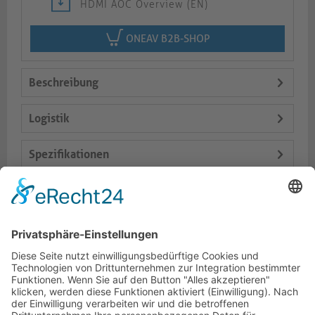
HDMI AOC Overview (EN)
ONEAV B2B-SHOP
Beschreibung
Logistik
Spezifikationen
Lieferumfang
Varianten
Dokumente