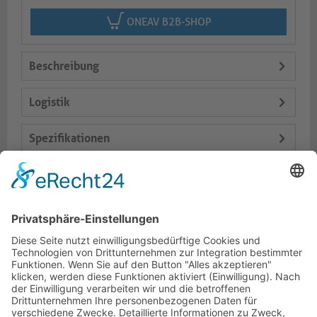
ONEAV B2B-SHOP
Beschreibung
Logistik
Spezifikationen
Lieferumfang
Varianten
Dokumente