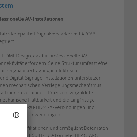
ystem
essionelle AV-Installationen
bit/s kompatibel. Signalverstärker mit APO™-
griert.
-HDMI-Design, das für professionelle AV-
nektivität erfordern. Seine Struktur umfasst eine
ile Signalübertragung in elektrisch
d Digital-Signage-Installationen unterstützen.
 einen mechanischen Verriegelungsmechanismus,
llationen verhindert. Präzisionsvergoldete
mechanische Haltbarkeit und die langfristige
terstützt HDMI-A-zu-HDMI-A-Verbindungen und
hen und Podiumsanwendungen.
DMI 2.0-Spezifikationen und ermöglicht Datenraten
raHD-Videos mit 60 Hz, 3D-Formate, HEAC, ARC,