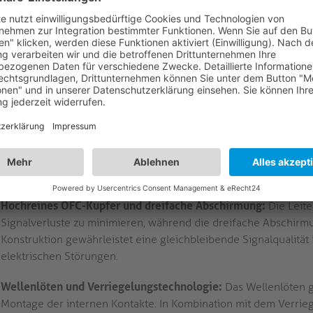
Deep Color und x.v.Color™. Dies gewährleistet die Kompatibilit
hochauflösenden Anzeigesystemen.
Vergoldete Präzisionskontakte mit ULS:
Vergoldete Kontakte s
eine verbesserte Signalintegrität. Das integrierte ULS (Ultra-L
Verbindung und verringert das Risiko eines versehentlichen He
Installationen.
HDMI-A-Stecker auf HDMI-A-Stecker:
Das Kabel endet an beid
direkte Geräte-zu-Geräte-Verbindungen für AV-Matrix-Switches,
Integrationsszenarien. (unidirektionales aktives Kabel mit APO™
Hochreines OFC-Kupfer und dreifache Abschirmung:
Die Leite
Signalverluste zu minimieren, während die dreifache Abschirm
Konstruktion gewährleistet eine gleichbleibende Signalqualitä
elektrischen Störungen.
Wellenlöten und Verriegelungstechnologie:
Das Wellenlöten ge
Montage der internen Kontakte. In Kombination mit dem Verrie