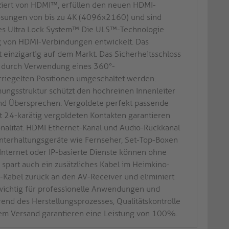
fiziert von HDMI™, erfüllen den neuen HDMI-
lösungen von bis zu 4K (4096x2160) und sind
rtes Ultra Lock System™ Die ULS™-Technologie
g von HDMI-Verbindungen entwickelt. Das
t einzigartig auf dem Markt. Das Sicherheitsschloss
n durch Verwendung eines 360°-
rriegelten Positionen umgeschaltet werden.
ungsstruktur schützt den hochreinen Innenleiter
d Übersprechen. Vergoldete perfekt passende
t 24-karätig vergoldeten Kontakten garantieren
onalität. HDMI Ethernet-Kanal und Audio-Rückkanal
nterhaltungsgeräte wie Fernseher, Set-Top-Boxen
Internet oder IP-basierte Dienste können ohne
spart auch ein zusätzliches Kabel im Heimkino-
I-Kabel zurück an den AV-Receiver und eliminiert
t wichtig für professionelle Anwendungen und
end des Herstellungsprozesses, Qualitätskontrolle
 dem Versand garantieren eine Leistung von 100%.