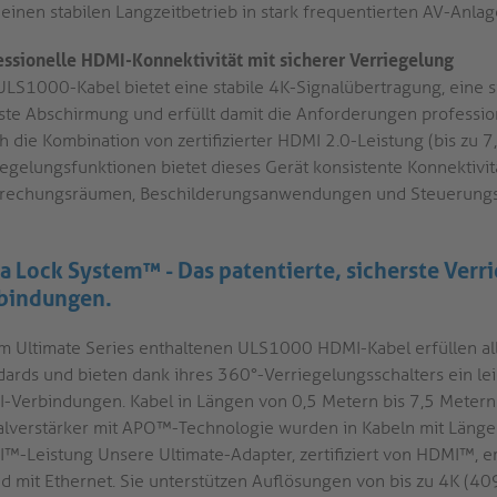
einen stabilen Langzeitbetrieb in stark frequentierten AV-Anlag
essionelle HDMI-Konnektivität mit sicherer Verriegelung
ULS1000-Kabel bietet eine stabile 4K-Signalübertragung, eine 
ste Abschirmung und erfüllt damit die Anforderungen profess
h die Kombination von zertifizierter HDMI 2.0-Leistung (bis zu 7
iegelungsfunktionen bietet dieses Gerät konsistente Konnektivitä
rechungsräumen, Beschilderungsanwendungen und Steuerun
ra Lock System™ - Das patentierte, sicherste Ver
bindungen.
im Ultimate Series enthaltenen ULS1000 HDMI-Kabel erfüllen a
dards und bieten dank ihres 360°-Verriegelungsschalters ein le
-Verbindungen. Kabel in Längen von 0,5 Metern bis 7,5 Metern 
alverstärker mit APO™-Technologie wurden in Kabeln mit Längen 
™-Leistung Unsere Ultimate-Adapter, zertifiziert von HDMI™, 
d mit Ethernet. Sie unterstützen Auflösungen von bis zu 4K (4