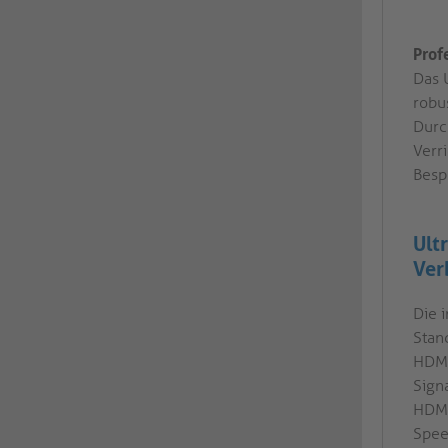
Prof
Das 
robu
Durc
Verr
Besp
Ult
Ver
Die 
Stan
HDMI
Sign
HDMI
Spee