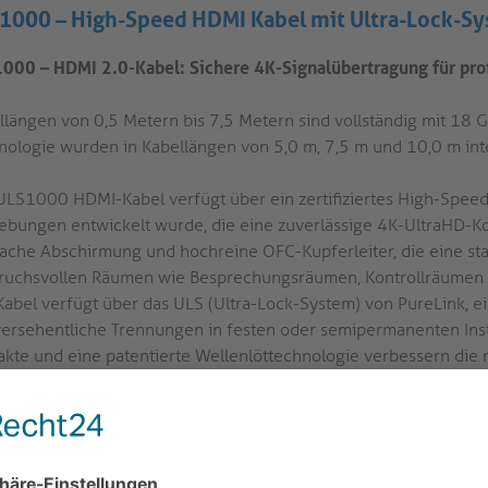
1000 – High-Speed HDMI Kabel mit Ultra-Lock-S
000 – HDMI 2.0-Kabel: Sichere 4K-Signalübertragung für prof
llängen von 0,5 Metern bis 7,5 Metern sind vollständig mit 18 G
nologie wurden in Kabellängen von 5,0 m, 7,5 m und 10,0 m inte
ULS1000 HDMI-Kabel verfügt über ein zertifiziertes High-Speed
bungen entwickelt wurde, die eine zuverlässige 4K-UltraHD-Kon
fache Abschirmung und hochreine OFC-Kupferleiter, die eine stab
ruchsvollen Räumen wie Besprechungsräumen, Kontrollräumen un
Kabel verfügt über das ULS (Ultra-Lock-System) von PureLink,
versehentliche Trennungen in festen oder semipermanenten Insta
akte und eine patentierte Wellenlöttechnologie verbessern die 
indungsstabilität zusätzlich. Diese passive Kabeltopologie un
glicht so ein optimiertes Kabelmanagement in Arbeitsbereic
HDMI 2.0 – 18 Gbit/s Bandbreite:
Das Kabel unterstützt die H
von bis zu 18 Gbit/s (bis zu 7,5 m) für unkomprimierte 4K-Ult