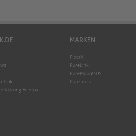
K.DE
MARKEN
FiberX
ews
PureLink
PureMountsDS
reLink
PureTools
erklärung & Infos