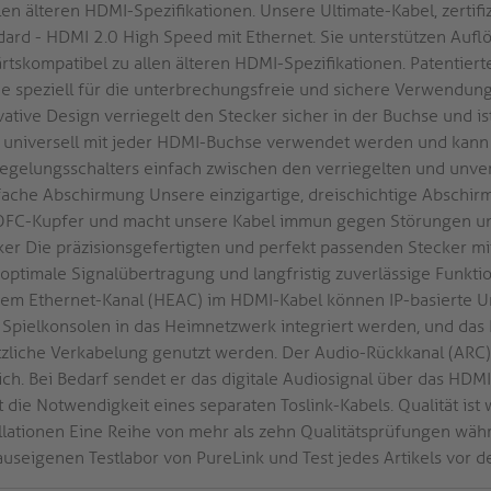
llen älteren HDMI-Spezifikationen. Unsere Ultimate-Kabel, zerti
dard - HDMI 2.0 High Speed mit Ethernet. Sie unterstützen Auf
rtskompatibel zu allen älteren HDMI-Spezifikationen. Patentie
e speziell für die unterbrechungsfreie und sichere Verwendun
vative Design verriegelt den Stecker sicher in der Buchse und is
 universell mit jeder HDMI-Buchse verwendet werden und kan
iegelungsschalters einfach zwischen den verriegelten und unve
fache Abschirmung Unsere einzigartige, dreischichtige Abschirm
OFC-Kupfer und macht unsere Kabel immun gegen Störungen un
ker Die präzisionsgefertigten und perfekt passenden Stecker mi
 optimale Signalübertragung und langfristig zuverlässige Funkti
dem Ethernet-Kanal (HEAC) im HDMI-Kabel können IP-basierte U
 Spielkonsolen in das Heimnetzwerk integriert werden, und das 
tzliche Verkabelung genutzt werden. Der Audio-Rückkanal (ARC) 
ich. Bei Bedarf sendet er das digitale Audiosignal über das HDM
t die Notwendigkeit eines separaten Toslink-Kabels. Qualität is
allationen Eine Reihe von mehr als zehn Qualitätsprüfungen währ
auseigenen Testlabor von PureLink und Test jedes Artikels vor