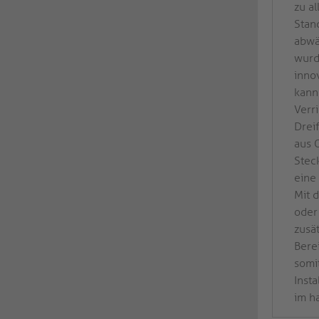
zu a
Stan
abwä
wurd
inno
kann
Verr
Drei
aus 
Stec
eine
Mit 
oder
zusä
Bere
somi
Inst
im h