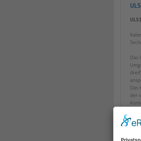
ULS
ULS1
Kabe
Tech
Das 
Umge
drei
ansp
Das 
der 
Kont
Verb
ermö