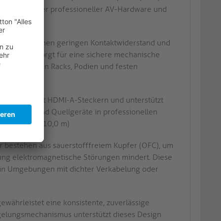
ät mit aktueller professioneller AV-Hardware und
orgen für einen geringen Kontaktwiderstand und
ock-System) sorgt für eine sichere mechanische
rausziehens in Racks, Podien und festen
en Enden mit HDMI-A-Steckern und unterstützt
 Displays und Quellgeräte in professionellen
 von 5,0 bis 10,0 m)
r bestehen aus sauerstofffreiem Kupfer (OFC), um
ung elektromagnetische Störungen mindert. Diese
t in Umgebungen mit dichter Verkabelung oder
währleistet eine konsistente, zuverlässige
gelungsmechanismus unterstützt dieses Design