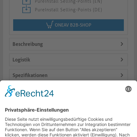
PureInstall Selling-Points (EN)
PureInstall Selling-Points (DE)
ONEAV B2B-SHOP
Beschreibung
Logistik
Spezifikationen
Lieferumfang
Varianten
Dokumente