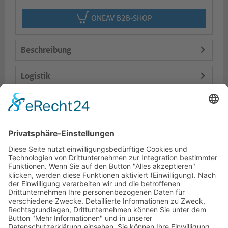
ONEAV B2B-SHOP
Beschreibung
Logistik
Spezifikationen
Lieferumfang
Dokumente
HOTLINE