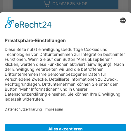
ONEAV B2B-SHOP
Beschreibung
Logistik
Dokumente
HOTLINE
PURELINK.DE
MARKEN