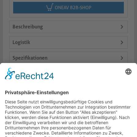
ONEAV B2B-SHOP
Beschreibung
Logistik
Spezifikationen
Lieferumfang
Varianten
Dokumente