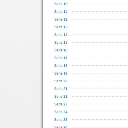
Seite 10
Seite 11
Seite 12
Seite 13
Seite 14
Seite 15
Seite 16
Seite 17
Seite 18
Seite 19
Seite 20
Seite 21
Seite 22
Seite 23
Seite 24
Seite 25
Seite 26