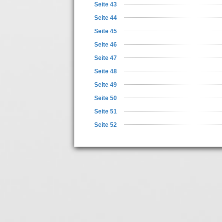
Seite 43
Seite 44
Seite 45
Seite 46
Seite 47
Seite 48
Seite 49
Seite 50
Seite 51
Seite 52