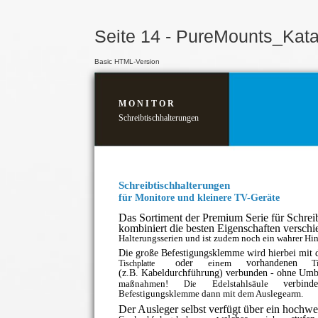
Seite 14 - PureMounts_Kat
Basic HTML-Version
M O N I T O R
Schreibtischhalterungen
Schreibtischhalterungen
für Monitore und kleinere TV-Geräte
Das Sortiment der Premium Serie für Schrei
kombiniert die besten Eigenschaften verschi
Halterungsserien und ist zudem noch ein wahrer Hi
Die große Befestigungsklemme wird hierbei mit 
oder
einem
vorhandenen
Tischplatte
T
(z.B. Kabeldurchführung) verbunden - ohne Umb
maßnahmen!
Edelstahlsäule
verbinde
Die
Befestigungsklemme dann mit dem Auslegearm.
Der Ausleger selbst verfügt über ein hochwe