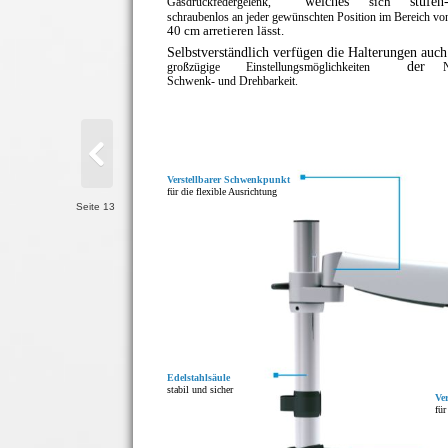
welches
sich
stufen
Gasdruckfedergelenk,
schraubenlos an jeder gewünschten Position im Bereich vo
40 cm arretieren lässt.
Selbstverständlich verfügen die Halterungen auch
der
großzügige
Einstellungsmöglichkeiten
Schwenk- und Drehbarkeit.
Verstellbarer Schwenkpunkt
für die flexible Ausrichtung
Seite 13
Edelstahlsäule
stabil und sicher
Ve
für