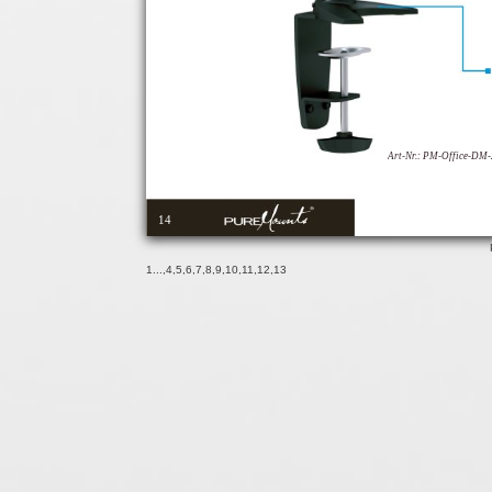
Art-Nr.: PM-Office-DM
14
1
...,
4
,
5
,
6
,
7
,
8
,
9
,
10
,
11
,
12
,
13