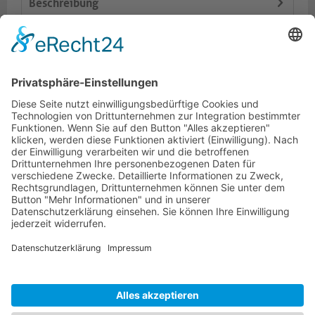
Beschreibung
Logistik
Varianten
Dokumente
HOTLINE
PURELINK.DE
MARKEN