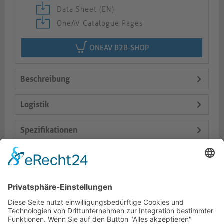
Data Sheet (EN)
OneAV Catalogue Pages
ONEAV B2B-SHOP
Beschreibung
Logistik
Spezifikationen
Lieferumfang
Varianten
Dokumente