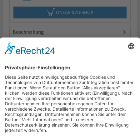
ONEAV B2B-SHOP
Beschreibung
Logistik
Varianten
Dokumente
HOTLINE
PURELINK.DE