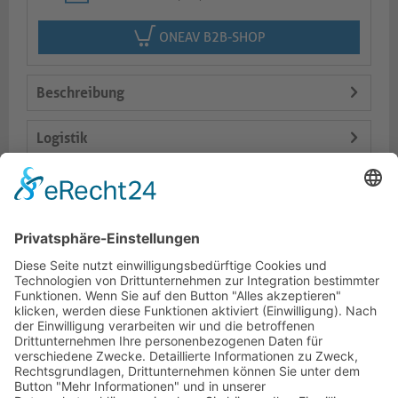
ONEAV B2B-SHOP
Beschreibung
Logistik
Lieferumfang
Varianten
Dokumente
HOTLINE