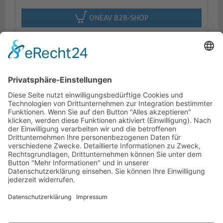
ONEAV B2B-SHOP
Beschreibung
Logistik
Dokumente
HOTLINE
PURELINK.DE