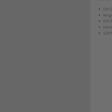
DVI 
Verg
DVI-
Hoch
100%