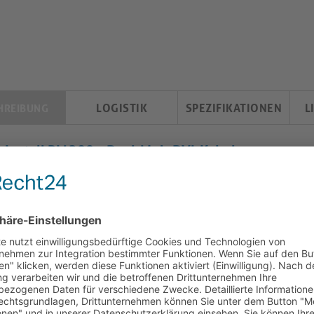
LOGISTIK
SPEZIFIKATIONEN
L
HREIBUNG
eInstall PI4200 – Dual-Link-DVI-Kabel
Dual Link (24+1) Kabel: Hochauflösende Darstellung und zuve
DVI Dual Link (24+1) Kabel wurde entwickelt, um außergewöhnli
essionelle AV-Anwendungen zu bieten. Mit seiner hochwertigen 
dieses Kabel die perfekte Lösung für anspruchsvolle Video- und
Unterstützung für hohe Auflösungen:
Genießen Sie atemberau
2560x1600 und sorgen Sie für gestochen scharfe und klare Bild
detaillierten Grafiken arbeiten oder hochauflösende Videos an
Bildqualität.