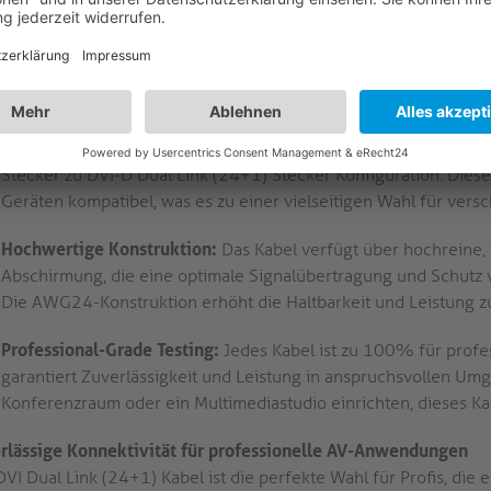
Präzisionskontakte:
Die vergoldeten Präzisionskontakte mit e
sichere und stabile Verbindung zwischen Geräten. Dies minimie
zuverlässige Datenübertragung, was es ideal für professionell
Erweiterte Anschlussmöglichkeiten:
Verbinden Sie Ihre Geräte
Stecker zu DVI-D Dual Link (24+1) Stecker Konfiguration. Dieses 
Geräten kompatibel, was es zu einer vielseitigen Wahl für ve
Hochwertige Konstruktion:
Das Kabel verfügt über hochreine, 
Abschirmung, die eine optimale Signalübertragung und Schutz 
Die AWG24-Konstruktion erhöht die Haltbarkeit und Leistung zu
Professional-Grade Testing:
Jedes Kabel ist zu 100% für prof
garantiert Zuverlässigkeit und Leistung in anspruchsvollen Um
Konferenzraum oder ein Multimediastudio einrichten, dieses K
rlässige Konnektivität für professionelle AV-Anwendungen
DVI Dual Link (24+1) Kabel ist die perfekte Wahl für Profis, di