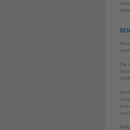
Konn
Kabe
BEN
Hoch
mach
Die 
Unse
(108
Drei
Unse
eine
und 
Maßg