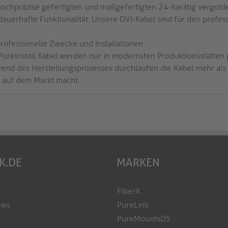
hochpräzise gefertigten und maßgefertigten 24-karätig vergold
dauerhafte Funktionalität. Unsere DVI-Kabel sind für den profes
professionelle Zwecke und Installationen
 PureInstall Kabel werden nur in modernsten Produktionsstätten
end des Herstellungsprozesses durchlaufen die Kabel mehr als ze
 auf dem Markt macht.
K.DE
MARKEN
FiberX
ews
PureLink
PureMountsDS