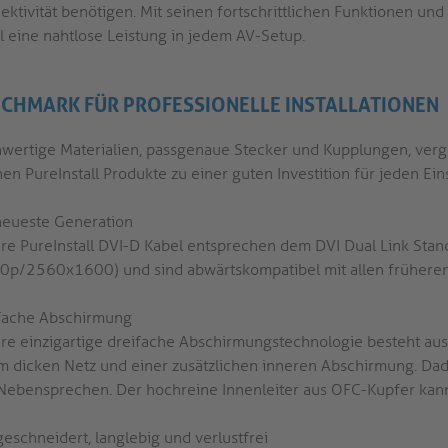
ektivität benötigen. Mit seinen fortschrittlichen Funktionen und
l eine nahtlose Leistung in jedem AV-Setup.
CHMARK FÜR PROFESSIONELLE INSTALLATIONEN
wertige Materialien, passgenaue Stecker und Kupplungen, vergol
en PureInstall Produkte zu einer guten Investition für jeden Ein
neueste Generation
re PureInstall DVI-D Kabel entsprechen dem DVI Dual Link Stan
0p/2560x1600) und sind abwärtskompatibel mit allen früheren 
fache Abschirmung
re einzigartige dreifache Abschirmungstechnologie besteht au
m dicken Netz und einer zusätzlichen inneren Abschirmung. D
Nebensprechen. Der hochreine Innenleiter aus OFC-Kupfer kann s
eschneidert, langlebig und verlustfrei