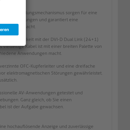
inem Verriegelungsmechanismus sorgen für eine
rt Signalstörungen und garantiert eine
e AV-Setups macht.
 mit Leichtigkeit mit der DVI-D Dual Link (24+1)
vielseitige Kabel ist mit einer breiten Palette von
rschiedene Anwendungen macht.
verzinnte OFC-Kupferleiter und eine dreifache
vor elektromagnetischen Störungen gewährleistet.
sätzlich.
essionelle AV-Anwendungen getestet und
gebungen. Ganz gleich, ob Sie einen
abel ist der Aufgabe gewachsen.
e eine hochauflösende Anzeige und zuverlässige