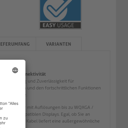
IEFERUMFANG
VARIANTEN
rlässige Konnektivität
che Leistung und Zuverlässigkeit für
Konstruktion und den fortschrittlichen Funktionen
 Datensysteme.
bende Bilder mit Auflösungen bis zu WQXGA /
er auf kompatiblen Displays. Egal, ob Sie an
sehen, dieses Kabel liefert eine außergewöhnliche