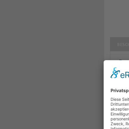
BESC
Pur
DVI 
Das 
prof
ist 