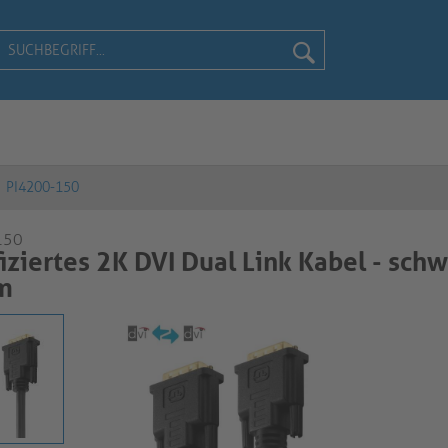
PI4200-150
150
fiziertes 2K DVI Dual Link Kabel - schw
m