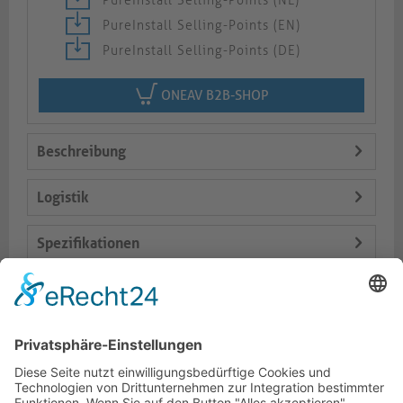
PureInstall Selling-Points (NL)
PureInstall Selling-Points (EN)
PureInstall Selling-Points (DE)
ONEAV B2B-SHOP
Beschreibung
Logistik
Spezifikationen
Lieferumfang
Varianten
Dokumente