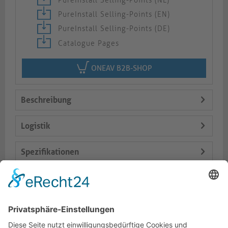
PureInstall Selling-Points (NL)
PureInstall Selling-Points (EN)
PureInstall Selling-Points (DE)
Catalogue Pages
ONEAV B2B-SHOP
Beschreibung
Logistik
Spezifikationen
Lieferumfang
Varianten